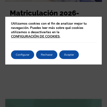
Matriculación 2026-
2027: 2-13 febrero
Utilizamos cookies con el fin de analizar mejor tu
leer más
navegación. Puedes leer más sobre qué cookies
utilizamos o desactivarlas en la
CONFIGURACIÓN DE COOKIES
.
« Entradas más antiguas
Configurar
Rechazar
Aceptar
Ver todas las noticias