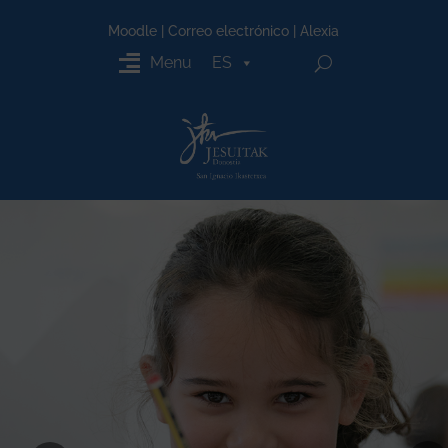
Moodle
|
Correo electrónico
|
Alexia
Menu
ES