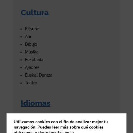
Cultura
Kitsune
Arin
Dibujo
Músika
Eskolania
Ajedrez
Euskal Dantza
Teatro
Idiomas
Haurrak Beti Jolasean
Utilizamos cookies con el fin de analizar mejor tu
navegación. Puedes leer más sobre qué cookies
English
utilizamos o desactivarlas en la