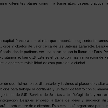
izar diferentes planes como ir a tomar algo, pasear, practicar 
 capital francesa con el reto que proponía lo siguiente: teníamo
lujosos y objetos de valor cerca de las Galerías Lafayette. Despu
Shoah) donde pudimos ver una parte no tan brillante de París. Pe
isitamos el barrio 18. Este es el barrio con más inmigración de Pa
bre la aparente invisibilidad de esta parte de la ciudad.
exión que hicimos en el día anterior y tuvimos el placer de visitar 
cicios para trabajar la confianza y un taller de teatro con el maravi
 gestoras de SJR (Servicio de Jesuitas a los Refugiados), y nos ex
egración. Después empezó la lluvia de ideas y surgieron dist
brará el próximo 22 de diciembre. Esta cena será organizada por al