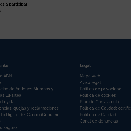
s a participar!
o
links
Legal
o ABN
Mapa web
a
Aviso legal
ación de Antiguos Alumnos y
Política de privacidad
as Elkartea
Política de cookies
o Loyola
Plan de Convivencia
ncias, quejas y reclamaciones
Politica de Calidad: certi
to Digital del Centro (Gobierno
Política de Calidad
)
Canal de denuncias
no seguro