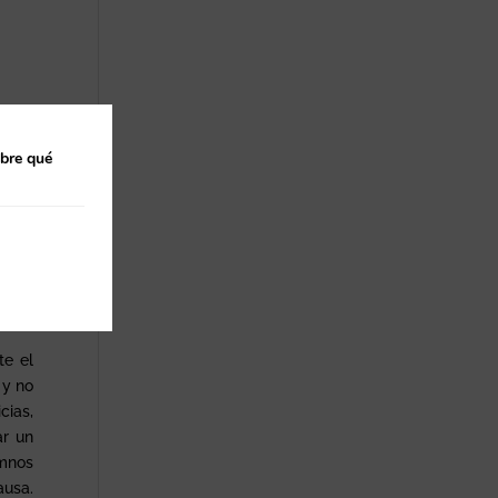
Santa
or la
obre qué
pilla
do lo
en la
je ya
te el
 y no
cias,
ar un
umnos
ausa.