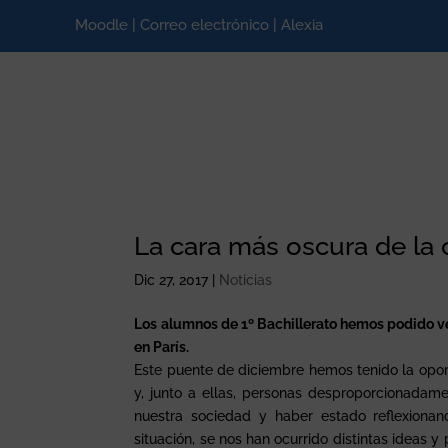
Moodle
|
Correo electrónico
|
Alexia
La cara más oscura de la 
Dic 27, 2017
|
Noticias
Los alumnos de 1º Bachillerato hemos podido ve
en París.
Este puente de diciembre hemos tenido la opor
y, junto a ellas, personas desproporcionadam
nuestra sociedad y haber estado reflexiona
situación, se nos han ocurrido distintas ideas