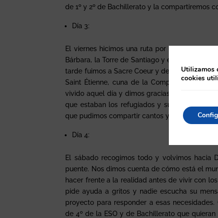
de 1º y 2º de Bachillerato y la compartiremos c
Día 3:
El viernes hicimos una ruta por los lugares I
Bárbara, la Torre de Santiago y el Barrio Latin
Utilizamos 
tarde fuimos a Sacre Coeur y después de pasear 
cookies uti
Saint Étienne, cuna de la Compañía de Jesús
vivido aquel día y dimos gracias por ello. Para
que estaban los refugiados y sus familias de 
Config
que pudimos compartir cantos y charlas con ell
Día 4:
El sábado recogimos todo y volvimos hacia Do
puente. Nos dimos cuenta de cómo está el mund
hacer frente a la realidad antes de vivir con los
pide ayuda a gritos y nadie escucha su mensa
proyecto para responder a esas necesidades.
de 4º de la ESO y de Bachillerato que quieran