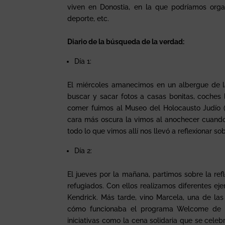
viven en Donostia, en la que podríamos organ
deporte, etc.
Diario de la búsqueda de la verdad:
Día 1:
El miércoles amanecimos en un albergue de la
buscar y sacar fotos a casas bonitas, coches 
comer fuimos al Museo del Holocausto Judío (
cara más oscura la vimos al anochecer cuando v
todo lo que vimos allí nos llevó a reflexionar so
Día 2:
El jueves por la mañana, partimos sobre la refl
refugiados. Con ellos realizamos diferentes ejer
Kendrick. Más tarde, vino Marcela, una de las
cómo funcionaba el programa Welcome de int
iniciativas como la cena solidaria que se cele