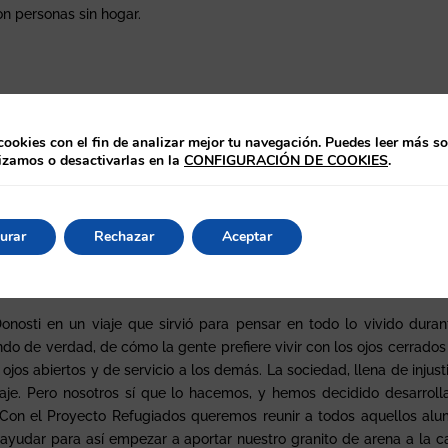
on personas sin hogar.
gnacianos como la Universidad de la Sorbona, el Colegio Mayor de 
o. Así, pudimos conocer un poco mejor la vida de Ignacio de Loyola. P
cookies con el fin de analizar mejor tu navegación. Puedes leer más s
por el barrio de los pintores, hicimos una pequeña eucaristía en ca
lizamos o desactivarlas en la
CONFIGURACIÓN DE COOKIES
.
. Más tarde, volvimos a la capilla de Sèvres donde repasamos to
 concluir, participamos en una cena improvisada con la red de SJR, 
acogida. La velada fue un estupendo remate final para nuestro via
urar
Rechazar
Aceptar
os.
nosti en un viaje que sirvió para pensar en todo lo vivido duran
o de verdad, de cómo la gente prefiere vivir con los ojos cerrados
 ojos abiertos y de servicio a los demás. La sociedad, llena de injusti
je. Pero nosotros sí que lo hacemos, y hemos decidido desarroll
 Con el Proyecto Refugiados queremos reunir a todos aquellos al
 ayudar para así empezar a aportar nuestro granito de arena a la c