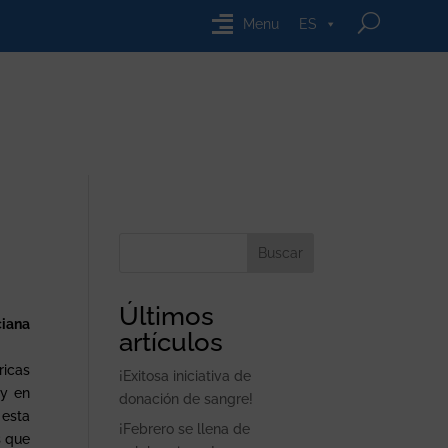
Menu
ES
Buscar
Últimos
ciana
artículos
ricas
¡Exitosa iniciativa de
ay en
donación de sangre!
 esta
¡Febrero se llena de
s que