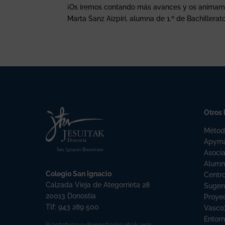
¡Os iremos contando más avances y os animamo
Marta Sanz Aizpiri, alumna de 1.º de Bachillerat
Otros 
Métod
Apym
Asoci
Alumn
Colegio San Ignacio
Centr
Calzada Vieja de Ategorrieta 28
Sugere
20013 Donostia
Proyec
Tlf: 943 289 500
Vasco
Entor