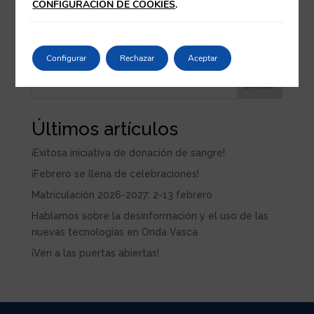
CONFIGURACIÓN DE COOKIES
.
Configurar
Rechazar
Aceptar
Buscar
Últimos artículos
¡Exitosa iniciativa de donación de sangre!
¡Febrero se llena de celebraciones!
Matriculación 2026-2027: 2-13 febrero
Hablamos sobre la desinformación y el uso de las
nuevas tecnologías en Onda Vasca
¡Ven a las puertas abiertas!