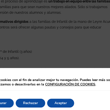
 el proceso de aprendizaje es
un trabajo en equipo entre las familias
milias para que sean nuestros mejores aliados. Sólo si trabajamos
ersión de nuestros alumnos y alumnas.
rmativos dirigidos
a las familias de Infantil de la mano de Leyre Acur
uentros será ofrecer algunas pautas y consejos para que educar
º de Infantil (3 años)
 (4 y 5 años).
icio de guardería. Para asistir a las charlas es necesaria la inscripci
.
cookies con el fin de analizar mejor tu navegación. Puedes leer más s
lizamos o desactivarlas en la
CONFIGURACIÓN DE COOKIES
.
char esta oportunidad de poder escuchar a Leyre y aprender de su
urar
Rechazar
Aceptar