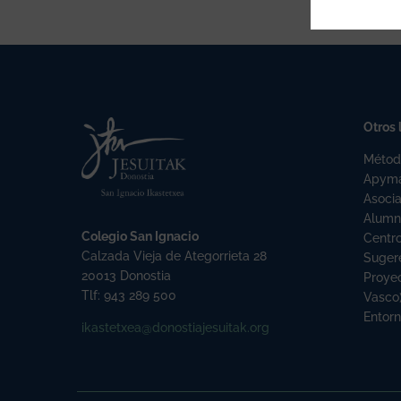
Otros 
Métod
Apym
Asoci
Alumn
Colegio San Ignacio
Centr
Calzada Vieja de Ategorrieta 28
Sugere
20013 Donostia
Proyec
Tlf: 943 289 500
Vasco
Entor
ikastetxea@donostiajesuitak.org