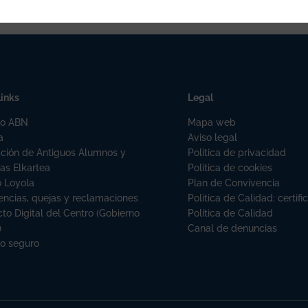
links
Legal
o ABN
Mapa web
a
Aviso legal
ación de Antiguos Alumnos y
Política de privacidad
as Elkartea
Política de cookies
o Loyola
Plan de Convivencia
ncias, quejas y reclamaciones
Politica de Calidad: certi
to Digital del Centro (Gobierno
Política de Calidad
)
Canal de denuncias
no seguro