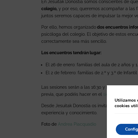
En Jesuitak Donostia somos conscientes de que
colegio,
y por eso, queremos acompañar a las fa
juntos seremos capaces de impulsar la mejor v
Por ello, hemos organizado
dos encuentros info
psicóloga del colegio. El objetivo de estos enc
correctamente sea más sencillo.
Los encuentros tendrán lugar:
El 26 de enero: familias del aula de 2 años y 1.
El 2 de febrero: familias de 2.º y 3.º de Infantil
Las sesiones serán a las 16:30 y se ofrecerá serv
previa, que podéis hacer en el
siguiente enlace
Utilizamos 
cookies uti
Desde Jesuitak Donostia os invitamos a aprove
experiencia y conocimiento.
Foto de
Andrea Piacquadio
Config