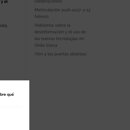
celebraciones!
 y el
Matriculación 2026-2027: 2-13
febrero
Hablamos sobre la
iola,
desinformación y el uso de
las nuevas tecnologías en
Onda Vasca
¡Ven a las puertas abiertas!
ón
obre qué