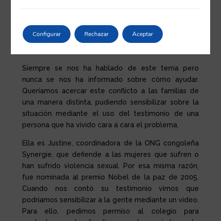
y se compadezca de alguna manera de lo que sufre
la gente de ese país. También nos gustaría que se
solidarizara con la situación que ocurre allí, que es
Configurar
Rechazar
Aceptar
bastante violenta y que está vinculada de una
manera directa al uso cotidiano del teléfono móvil.
Siempre se nos ha hablado de este tema pero
nunca se nos ha informado sobre cómo ayudar.
Queríamos acercar este conflicto a las familias de
una manera distinta, pudiendo sensibilizar sobre la
situación mediante el uso del testimonio de una
persona que ha vivido cara a cara el problema.
Ella es Justine, coordinadora de la ONG congoleña
Synergie, que defiende a las mujeres que sufren o
han sufrido violencia sexual. Por esa misma razón,
fue nominada al premio Nobel de la paz de 2005.
Cuando nos contó su testimonio vimos que
podríamos sensibilizar a la gente mediante un video.
Para ello, pedimos permiso al colegio para