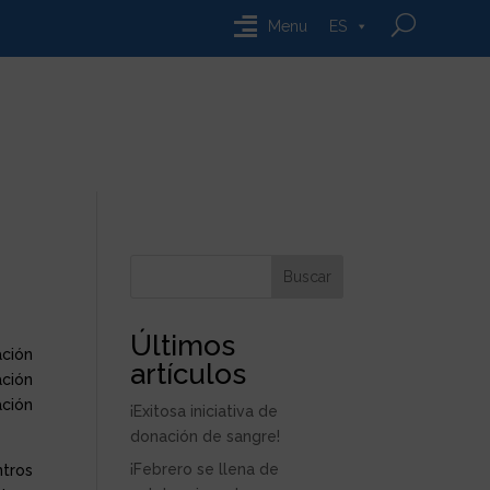
Menu
ES
Buscar
Últimos
ación
artículos
ación
ación
¡Exitosa iniciativa de
donación de sangre!
¡Febrero se llena de
tros