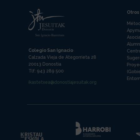
Otros 
Méto
Apym
Asoci
Alumn
Colegio San Ignacio
Centr
Calzada Vieja de Ategorrieta 28
Suger
20013 Donostia
Proyec
Tlf: 943 289 500
(Gobi
Entor
ikastetxea@donostiajesuitak.org