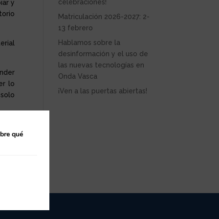
celebraciones!
iar y
torio
Matriculación 2026-2027: 2-
13 febrero
Hablamos sobre la
erial
desinformación y el uso de
las nuevas tecnologías en
ender
Onda Vasca
er lo
¡Ven a las puertas abiertas!
 solo
 gran
obre qué