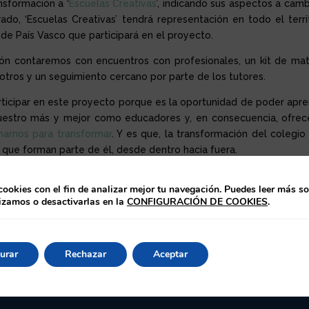
sformación a ‘
Escuelas Creativas
’, indicando sus aspectos a camb
rado, ‘Escuelas Creativas’ tendrá representación en todo el terri
 de País Vasco que participará en el proyecto.
ón contaremos con encuentros con profesionales, un kit de mat
tros y un seguimiento cercano por parte de los tutores.
icipar en este proyecto porque es la oportunidad de poder apr
uestro más y mejor como educadores y, en consecuencia, ofrec
marnos para transformar
. Y es que, la transformación del colegio
 que forman parte de él, desde dentro hacia fuera.
ganas de aprender y mejorar para seguir trabajando en nuestro
onstruir un mundo más solidario, más humano y más sostenible.
cookies con el fin de analizar mejor tu navegación. Puedes leer más s
lizamos o desactivarlas en la
CONFIGURACIÓN DE COOKIES
.
urar
Rechazar
Aceptar