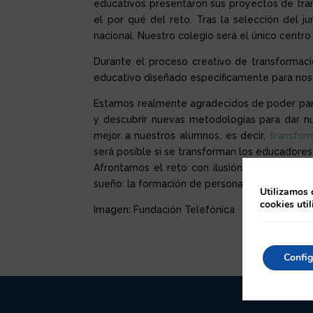
educativos presentaron sus proyectos de tran
el por qué del reto. Tras la selección del ju
nacional. Nuestro colegio será el único centro
Durante el proceso creativo de transformaci
educativo diseñado específicamente para noso
Estamos realmente agradecidos de poder part
y descubrir nuevas metodologías para dar n
mejor a nuestros alumnos, es decir,
transfor
será posible si se transforman los educadores
Afrontamos el reto con ilusión, con muchas 
sueño: la formación de personas capaces de c
Utilizamos 
cookies uti
Imagen: Fundación Telefónica
Config