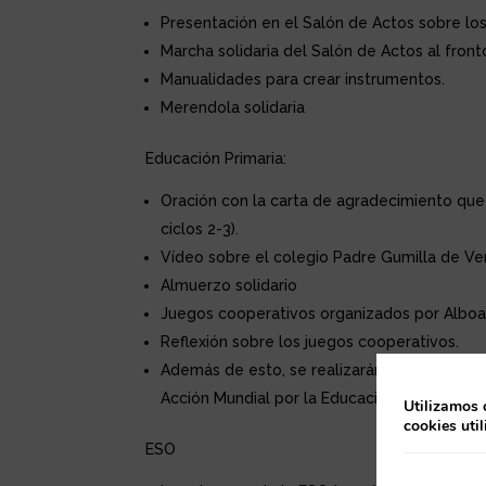
Presentación en el Salón de Actos sobre lo
Marcha solidaria del Salón de Actos al front
Manualidades para crear instrumentos.
Merendola solidaria
Educación Primaria:
Oración con la carta de agradecimiento que
ciclos 2-3).
Vídeo sobre el colegio Padre Gumilla de Ven
Almuerzo solidario
Juegos cooperativos organizados por Alboan
Reflexión sobre los juegos cooperativos.
Además de esto, se realizarán distintas ac
Acción Mundial por la Educación).
Utilizamos 
cookies uti
ESO