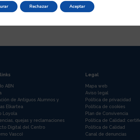
e venderán durante la hora del recreo.
urar
Rechazar
Aceptar
links
Legal
do ABN
Mapa web
a
Aviso legal
ación de Antiguos Alumnos y
Política de privacidad
as Elkartea
Política de cookies
o Loyola
Plan de Convivencia
encias, quejas y reclamaciones
Politica de Calidad: certi
to Digital del Centro
Política de Calidad
erno Vasco)
Canal de denuncias