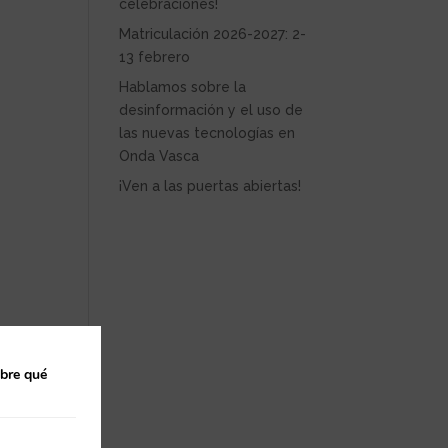
celebraciones!
Matriculación 2026-2027: 2-
13 febrero
Hablamos sobre la
desinformación y el uso de
las nuevas tecnologías en
Onda Vasca
¡Ven a las puertas abiertas!
obre qué