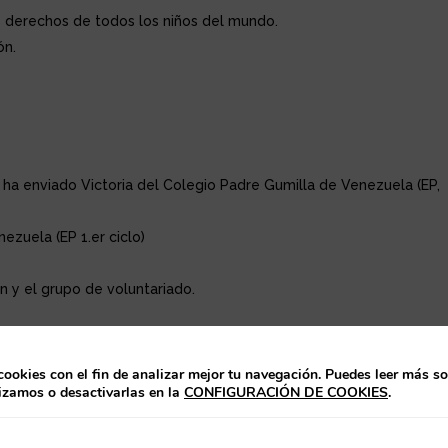
s derechos de todos los niños del mundo.
ón.
 ha enviado Victoria del Colegio Padre Gumilla de Venezuela (EP,
ezuela (EP 1.er ciclo)
 y el grupo de voluntariado.
ciones durante toda la semana para celebrar el SAME (Semana de
cookies con el fin de analizar mejor tu navegación. Puedes leer más s
lizamos o desactivarlas en la
CONFIGURACIÓN DE COOKIES
.