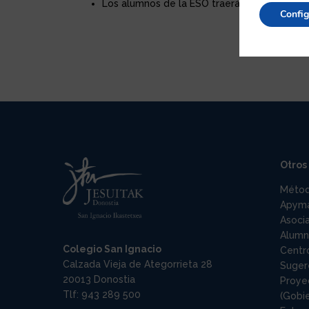
Los alumnos de la ESO traerán bizcochos qu
Config
Otros 
Méto
Apym
Asoci
Alumn
Colegio San Ignacio
Centr
Calzada Vieja de Ategorrieta 28
Suger
20013 Donostia
Proyec
Tlf: 943 289 500
(Gobi