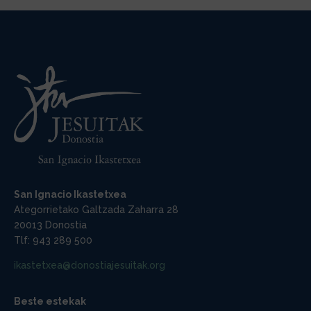
San Ignacio Ikastetxea
Ategorrietako Galtzada Zaharra 28
20013 Donostia
Tlf: 943 289 500
ikastetxea@donostiajesuitak.org
Beste estekak