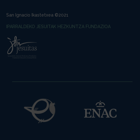
San Ignacio Ikastetxea ©2021
IPARRALDEKO JESUITAK HEZKUNTZA FUNDAZIOA