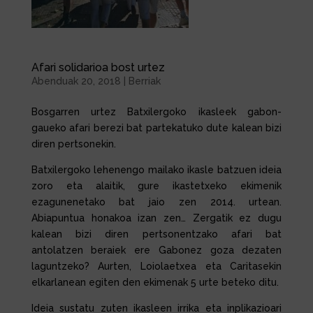
Afari solidarioa bost urtez
Abenduak 20, 2018
|
Berriak
Bosgarren urtez Batxilergoko ikasleek gabon-
gaueko afari berezi bat partekatuko dute kalean bizi
diren pertsonekin.
Batxilergoko lehenengo mailako ikasle batzuen ideia
zoro eta alaitik, gure ikastetxeko ekimenik
ezagunenetako bat jaio zen 2014. urtean.
Abiapuntua honakoa izan zen… Zergatik ez dugu
kalean bizi diren pertsonentzako afari bat
antolatzen beraiek ere Gabonez goza dezaten
laguntzeko? Aurten, Loiolaetxea eta Caritasekin
elkarlanean egiten den ekimenak 5 urte beteko ditu.
Ideia sustatu zuten ikasleen irrika eta inplikazioari