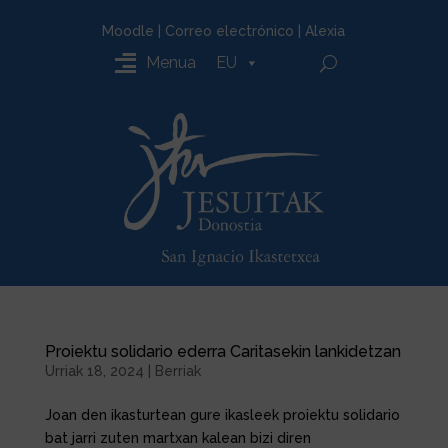
Moodle
|
Correo electrónico
|
Alexia
Menua
EU
Proiektu solidario ederra Caritasekin lankidetzan
Urriak 18, 2024
|
Berriak
Joan den ikasturtean gure ikasleek proiektu solidario
bat jarri zuten martxan kalean bizi diren