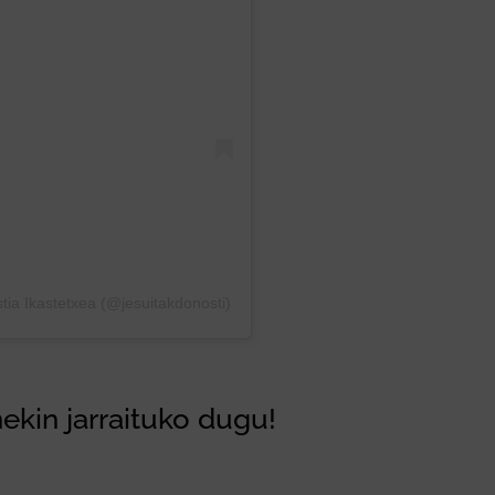
ia Ikastetxea (@jesuitakdonosti)
ekin jarraituko dugu!