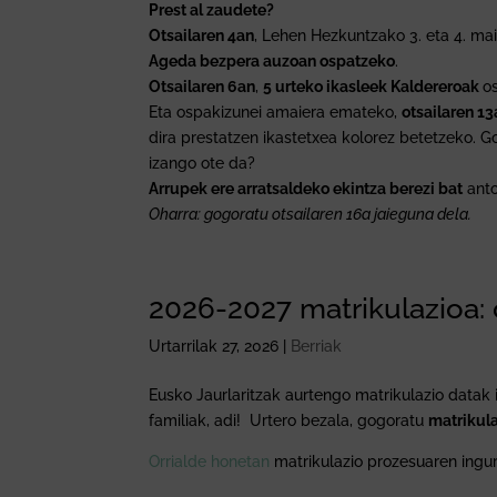
Prest al zaudete?
Otsailaren 4an
, Lehen Hezkuntzako 3. eta 4. ma
Ageda bezpera auzoan ospatzeko
.
Otsailaren 6an
,
5 urteko ikasleek Kaldereroak
o
Eta ospakizunei amaiera emateko,
otsailaren 1
dira prestatzen ikastetxea kolorez betetzeko. G
izango ote da?
Arrupek ere arratsaldeko ekintza berezi bat
anto
Oharra: gogoratu otsailaren 16a jaieguna dela.
2026-2027 matrikulazioa: 
Urtarrilak 27, 2026
|
Berriak
Eusko Jaurlaritzak aurtengo matrikulazio datak i
familiak, adi! Urtero bezala, gogoratu
matrikul
Orrialde honetan
matrikulazio prozesuaren ingu