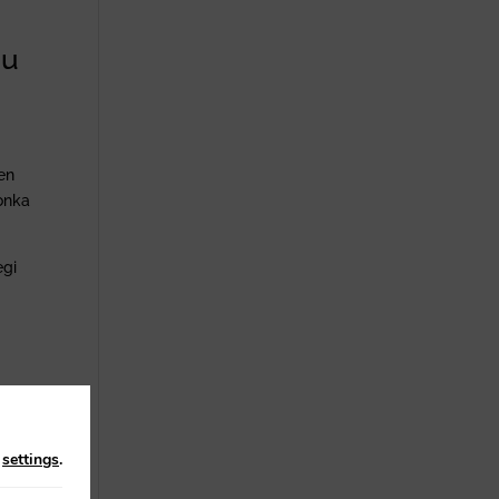
gu
en
ronka
egi
n
settings
.