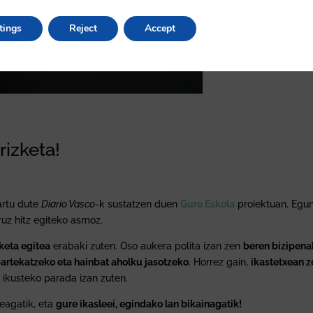
tings
Reject
Accept
rizketa!
artu dute
Diario Vasco
-k sustatzen duen
Gure Eskola
proiektuan. Egu
uruz hitz egiteko asmoz.
zketa egitea
erabaki zuten. Oso aukera polita izan zen
beren bizipena
artekatzeko eta hainbat aholku jasotzeko
. Horrez gain,
ikastetxean z
 ikusteko parada izan zuten.
zeagatik, eta
gure ikasleei, egindako lan bikainagatik!