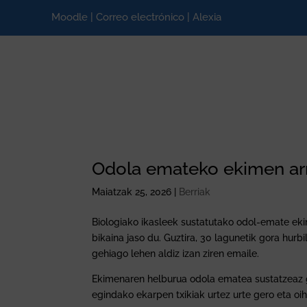
Moodle
|
Correo electrónico
|
Alexia
Odola emateko ekimen arr
Maiatzak 25, 2026
|
Berriak
Biologiako ikasleek sustatutako odol-emate eki
bikaina jaso du. Guztira, 30 lagunetik gora hurb
gehiago lehen aldiz izan ziren emaile.
Ekimenaren helburua odola ematea sustatzeaz ga
egindako ekarpen txikiak urtez urte gero eta o