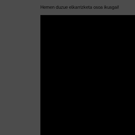
Hemen duzue elkarrizketa osoa ikusgai!