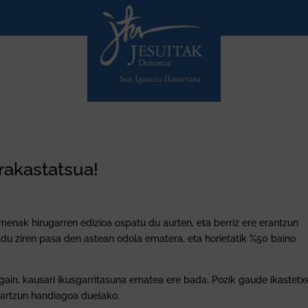
akastatsua!
menak hirugarren edizioa ospatu du aurten, eta berriz ere erantzun
ildu ziren pasa den astean odola ematera, eta horietatik %50 baino
in, kausari ikusgarritasuna ematea ere bada. Pozik gaude ikastetx
ihartzun handiagoa duelako.