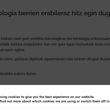
logia berrien erabileraz hitz egin du
bisitatu zuen gure proiektu teknologikoa eta teknologia arduratsuar
rtatik bertara ezagutzeko. Izan ere, gaur egun hezkuntzak badu er
uei aurre egitea.
rtu zuten, gaitasun digitalak egunerokoan nola lantzen ditugun ikusp
tzuteko aukera duzue.
sing cookies to give you the best experience on our website.
find out more about which cookies we are using or switch them off i