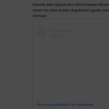
Eskerrik asko Gipuzkoako Odol Emaileen Elkarte
urtean ere elkar ikusiko dugulakoan gaude; iza
Animatu!
Ver esta publicación en Instagram