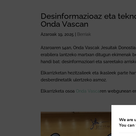
Desinformazioaz eta tekno
Onda Vascan
Azaroak 19, 2025
|
Berriak
Azaroaren 14an, Onda Vascak Jesuitak Donostia 
erabilera lantzeko martxan ditugun ekimenak be
handi bat: desinformazioari eta sareetako arrisk
Elkarrizketan hezitzaileek eta ikasleek parte ha
desberdinetatik ulertzeko asmoz.
Elkarrizketa osoa
Onda Vasca
ren webgunean en
We are u
You can 