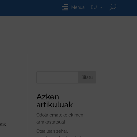
Menua
EU
Bilatu
Azken
artikuluak
Odola emateko ekimen
arrakastatsua!
etik
Otsailean zehar,