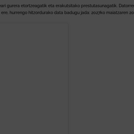
ari gurera etortzeagatik eta erakutsitako prestutasunagatik. Datorre
n ere, hurrengo hitzordurako data badugu jada: 2027ko maiatzaren 20