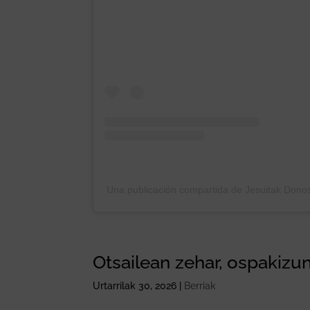
Una publicación compartida de Jesuitak Donost
Otsailean zehar, ospakizun
Urtarrilak 30, 2026
|
Berriak