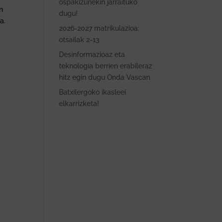
ospakizunekin jarraituko
n
dugu!
a.
2026-2027 matrikulazioa:
otsailak 2-13
Desinformazioaz eta
teknologia berrien erabileraz
hitz egin dugu Onda Vascan
Batxilergoko ikasleei
elkarrizketa!