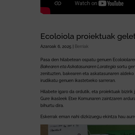
Ecoloiola proiektuak gelet
Azaroak 6, 2025
|
Berriak
Pasa den hilabetean ospatu genuen Ecoloiolare
Bakearen eta Askatasunaren Lorategia
sortu gen
zenituzten, bakearen eta askatasunaren aldeko
irudikatu genuen ikastetxeko sarreran.
Hilabete igaro da ordutik, eta proiektuak bizirik
Gure ikasleek Etxe Komunaren zaintzaren ardura
bihurtu dira.
Eskerrak eman nahi dizkizuegu ekintza hau aurre