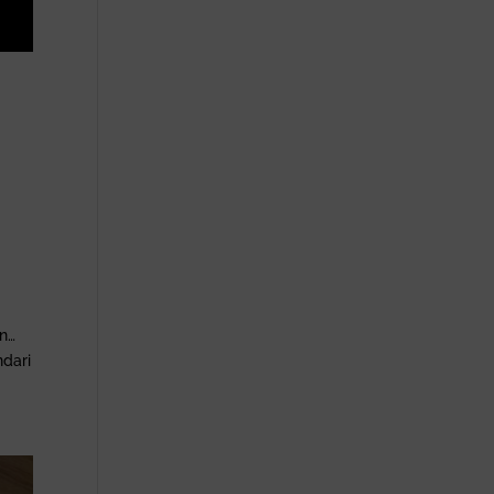
an…
ndari