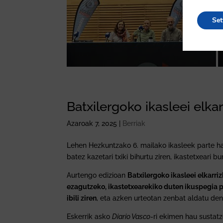
Set
Batxilergoko ikasleei elkar
Azaroak 7, 2025
|
Berriak
Lehen Hezkuntzako 6. mailako ikasleek parte h
batez kazetari txiki bihurtu ziren, ikastetxeari b
Aurtengo edizioan
Batxilergoko ikasleei elkarri
ezagutzeko, ikastetxearekiko duten ikuspegia p
ibili ziren
, eta azken urteotan zenbat aldatu den
Eskerrik asko
Diario Vasco
-ri ekimen hau sustat