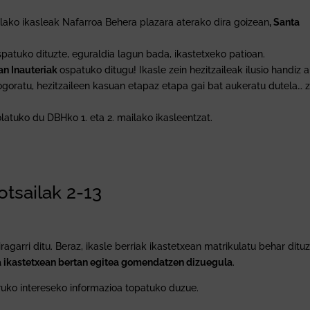
ilako ikasleak Nafarroa Behera plazara aterako dira goizean
, Santa
spatuko dituzte, eguraldia lagun bada, ikastetxeko patioan.
3an Inauteriak
ospatuko ditugu! Ikasle zein hezitzaileak ilusio handiz a
ogoratu, hezitzaileen kasuan etapaz etapa gai bat aukeratu dutela… z
latuko du DBHko 1. eta 2. mailako ikasleentzat.
otsailak 2-13
ragarri ditu. Beraz, ikasle berriak ikastetxean matrikulatu behar ditu
a ikastetxean bertan egitea gomendatzen dizuegula
.
ruko intereseko informazioa topatuko duzue.