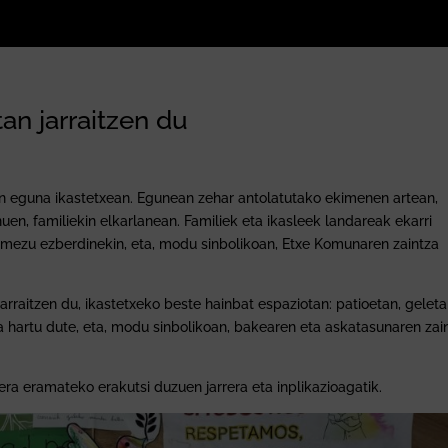
an jarraitzen du
n eguna ikastetxean. Egunean zehar antolatutako ekimenen artean,
uen, familiekin elkarlanean. Familiek eta ikasleek landareak ekarri
 mezu ezberdinekin, eta, modu sinbolikoan, Etxe Komunaren zaintza
 jarraitzen du, ikastetxeko beste hainbat espaziotan: patioetan, gelet
 hartu dute, eta, modu sinbolikoan, bakearen eta askatasunaren zai
ra eramateko erakutsi duzuen jarrera eta inplikazioagatik.