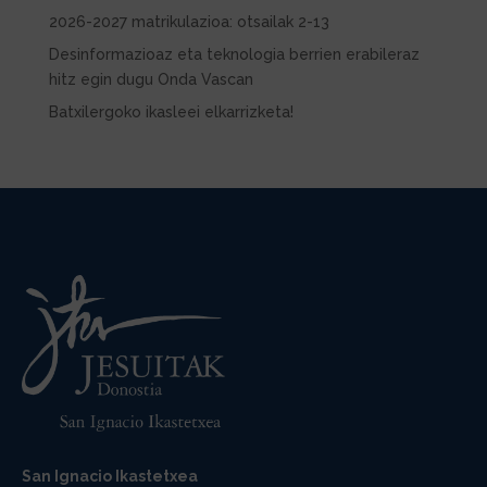
2026-2027 matrikulazioa: otsailak 2-13
Desinformazioaz eta teknologia berrien erabileraz
hitz egin dugu Onda Vascan
Batxilergoko ikasleei elkarrizketa!
San Ignacio Ikastetxea