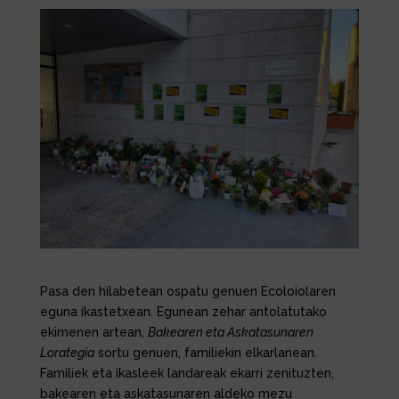
Pasa den hilabetean ospatu genuen Ecoloiolaren
eguna ikastetxean. Egunean zehar antolatutako
ekimenen artean,
Bakearen eta Askatasunaren
Lorategia
sortu genuen, familiekin elkarlanean.
Familiek eta ikasleek landareak ekarri zenituzten,
bakearen eta askatasunaren aldeko mezu