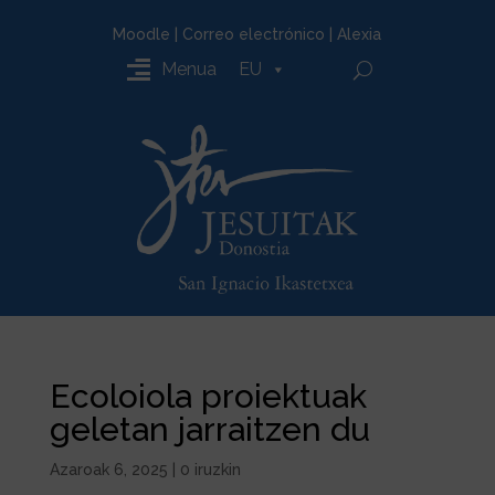
Moodle
|
Correo electrónico
|
Alexia
Menua
EU
Ecoloiola proiektuak
geletan jarraitzen du
Azaroak 6, 2025
|
0 iruzkin