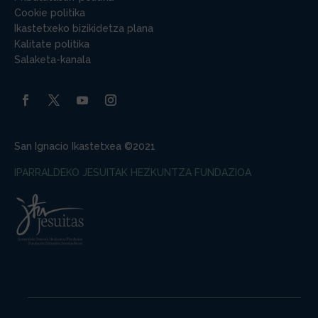
Cookie politika
Ikastetxeko bizikidetza plana
Kalitate politika
Salaketa-kanala
San Ignacio Ikastetxea ©2021
IPARRALDEKO JESUITAK HEZKUNTZA FUNDAZIOA