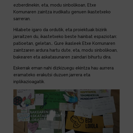
ezberdinekin, eta, modu sinbolikoan, Etxe
Komunaren zaintza irudikatu genuen ikastetxeko
sarreran.
Hilabete igaro da ordutik, eta proiektuak bizirik
jarraitzen du, ikastetxeko beste hainbat espaziotan:
patioetan, geletan… Gure ikasleek Etxe Komunaren
zaintzaren ardura hartu dute, eta, modu sinbolikoan,
bakearen eta askatasunaren zaindari bihurtu dira.
Eskerrak eman nahi dizkizuegu ekintza hau aurrera
eramateko erakutsi duzuen jarrera eta
inplikazioagatik.