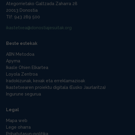
Ategorrietako Galtzada Zaharra 28
20013 Donostia
Tlf: 943 289 500
ikastetxea@donostiajesuitak.org
Beste estekak
ABN Metodoa
Apyma
Ikasle Ohien Elkartea
Loyola Zentroa
Iradokizunak, kexak eta erreklamazioak
Ikastetxearen proiektu digitala (Eusko Jaurlaritza)
Ingurune segurua
Legal
Mapa web
Lege oharra
Pribatutasun-politika